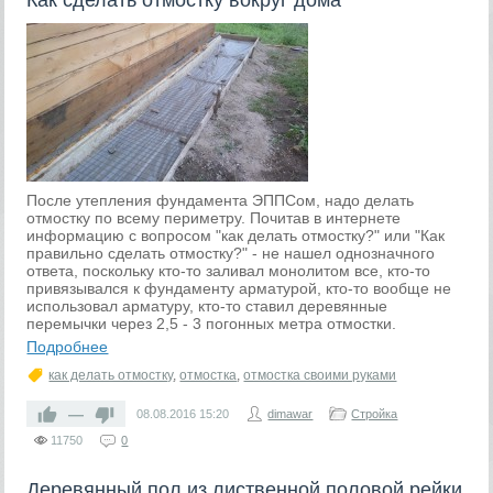
Как сделать отмостку вокруг дома
После утепления фундамента ЭППСом, надо делать
отмостку по всему периметру. Почитав в интернете
информацию с вопросом "как делать отмостку?" или "Как
правильно сделать отмостку?" - не нашел однозначного
ответа, поскольку кто-то заливал монолитом все, кто-то
привязывался к фундаменту арматурой, кто-то вообще не
использовал арматуру, кто-то ставил деревянные
перемычки через 2,5 - 3 погонных метра отмостки.
Подробнее
как делать отмостку
,
отмостка
,
отмостка своими руками
—
08.08.2016
15:20
dimawar
Стройка
11750
0
Деревянный пол из лиственной половой рейки