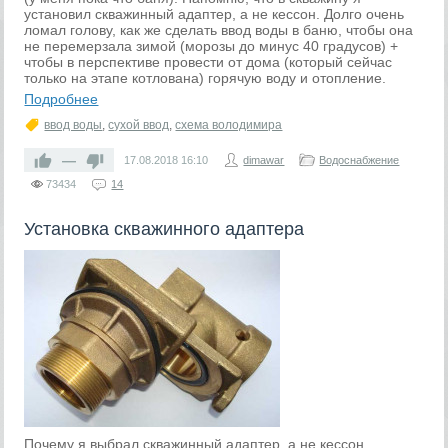
установил скважинный адаптер, а не кессон. Долго очень
ломал голову, как же сделать ввод воды в баню, чтобы она
не перемерзала зимой (морозы до минус 40 градусов) +
чтобы в перспективе провести от дома (который сейчас
только на этапе котлована) горячую воду и отопление.
Подробнее
ввод воды
,
сухой ввод
,
схема володимира
—
17.08.2018
16:10
dimawar
Водоснабжение
73434
14
Установка скважинного адаптера
Почему я выбрал скважинный адаптер, а не кессон