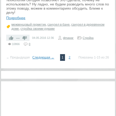
технологии сегодня позволяют это сделать, почему не
использовать? Ну ладно, не будем разводить много слов по
этому поводу, можем в комментариях обсудить. Ближе к
делу!
Подробнее
межвенцовый герметик
,
санузел в бане
,
санузел в деревянном
доме
,
стройка своими руками
—
04.05.2016
12:36
dimawar
Стройка
10866
0
← Предыдущая
Следующая →
1
2
Показаны 1-15 из 26