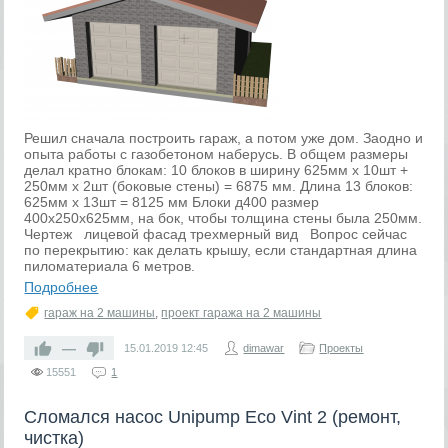
Решил сначала построить гараж, а потом уже дом. Заодно и
опыта работы с газобетоном наберусь. В общем размеры
делал кратно блокам: 10 блоков в ширину 625мм х 10шт +
250мм х 2шт (боковые стены) = 6875 мм. Длина 13 блоков:
625мм х 13шт = 8125 мм Блоки д400 размер
400х250х625мм, на бок, чтобы толщина стены была 250мм.
Чертеж лицевой фасад трехмерный вид Вопрос сейчас
по перекрытию: как делать крышу, если стандартная длина
пиломатериала 6 метров.
Подробнее
гараж на 2 машины
,
проект гаража на 2 машины
—
15.01.2019
12:45
dimawar
Проекты
15551
1
Сломался насос Unipump Eco Vint 2 (ремонт,
чистка)