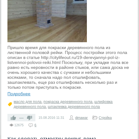
Пришло время для покраски деревянного пола из
лиственной половой рейки. Процесс постройки этого пола
описан в статье http://citylifeout.ru/19-derevjannyi-pol-iz-
listvennoi-polovoi-reiki.html Поскольку, при укладке пола все
равно есть неровности в районе стыков, или сама доска не
очень хорошего качества с сучками и небольшими
косяками, то сначала надо пол отшлифовать,
зашпаклевать, еще раз отшлифовать несколько раз и
только потом приступать к покраске.
Подробнее
масло для пола
,
покраска деревянного пола
,
шлифовка
деревянного пола
,
шпаклевка деревянного пола
—
15.08.2016
11:31
dimawar
Стройка
12675
6