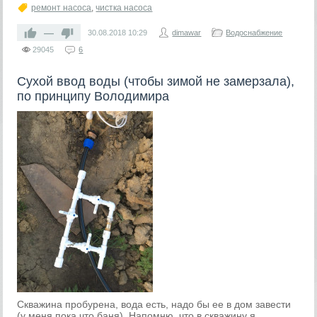
ремонт насоса
,
чистка насоса
—
30.08.2018
10:29
dimawar
Водоснабжение
29045
6
Сухой ввод воды (чтобы зимой не замерзала),
по принципу Володимира
Скважина пробурена, вода есть, надо бы ее в дом завести
(у меня пока что баня). Напомню, что в скважину я