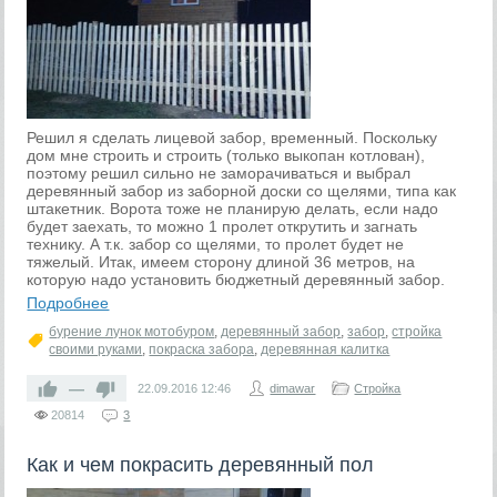
Решил я сделать лицевой забор, временный. Поскольку
дом мне строить и строить (только выкопан котлован),
поэтому решил сильно не заморачиваться и выбрал
деревянный забор из заборной доски со щелями, типа как
штакетник. Ворота тоже не планирую делать, если надо
будет заехать, то можно 1 пролет открутить и загнать
технику. А т.к. забор со щелями, то пролет будет не
тяжелый. Итак, имеем сторону длиной 36 метров, на
которую надо установить бюджетный деревянный забор.
Подробнее
бурение лунок мотобуром
,
деревянный забор
,
забор
,
стройка
своими руками
,
покраска забора
,
деревянная калитка
—
22.09.2016
12:46
dimawar
Стройка
20814
3
Как и чем покрасить деревянный пол