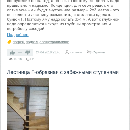
сооружение не на год, а на века. Поэтому его делать надо
правильно и надежно. Концепция: для себя решил, что
оптимальными будут внутренние размеры 2х3 метра - это
позволяет и лестницу разместить, и стеллажи сделать
буквой Г. Поэтому яму надо копать 3х4 м. А вот с глубиной
надо определяться исходя из глубины промерзания и
погребов у соседей.
Подробнее
погреб
,
подвал
,
овощехранилище
—
24.04.2018
21:45
dimawar
Стройка
11616
2
Лестница Г-образная с забежными ступенями