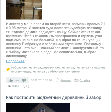
Имеется у меня проем на второй этаж, размеры проема 2,1
х 0,95 метра. И хочется туда поставить удобную лестницу,
т.к. отделка домика подходит к концу. Сейчас стоит такая
времянка: Чтобы сэкономить пространство и сделать угол
подъема не сильно большой, я выбрал по конфигурации
лестницу Г-образную с забежными ступенями. Поскольку
лестница - это очень важный элемент и конструктивный, то
к выбору материала я подошел основательно, выбрал
лиственницу.
Подробнее
г-образная лестница
,
деревянная лестница
,
лестница из массива
лиственницы
,
лестница с забежными ступенями
—
18.11.2016
12:40
dimawar
Стройка
16491
0
Как построить бюджетный деревянный забор