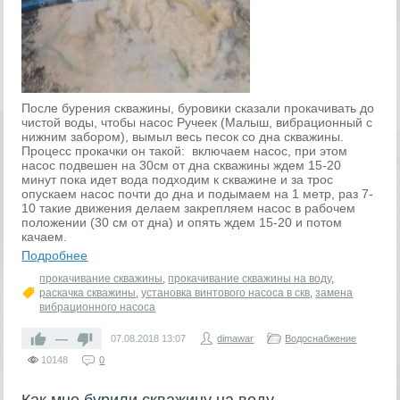
После бурения скважины, буровики сказали прокачивать до
чистой воды, чтобы насос Ручеек (Малыш, вибрационный с
нижним забором), вымыл весь песок со дна скважины.
Процесс прокачки он такой: включаем насос, при этом
насос подвешен на 30см от дна скважины ждем 15-20
минут пока идет вода подходим к скважине и за трос
опускаем насос почти до дна и подымаем на 1 метр, раз 7-
10 такие движения делаем закрепляем насос в рабочем
положении (30 см от дна) и опять ждем 15-20 и потом
качаем.
Подробнее
прокачивание скважины
,
прокачивание скважины на воду
,
раскачка скважины
,
установка винтового насоса в скв
,
замена
вибрационного насоса
—
07.08.2018
13:07
dimawar
Водоснабжение
10148
0