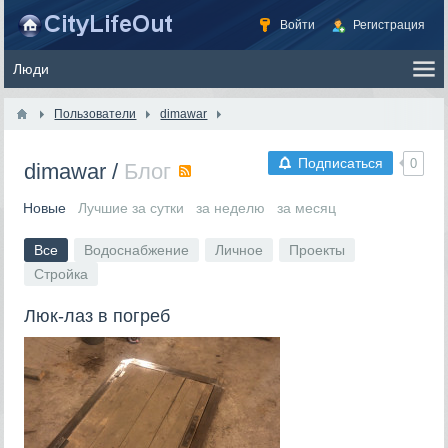
Войти
Регистрация
Пользователи
dimawar
Подписаться
0
dimawar
/
Блог
RSS
Новые
Лучшие за сутки
за неделю
за месяц
Все
Водоснабжение
Личное
Проекты
Стройка
Люк-лаз в погреб