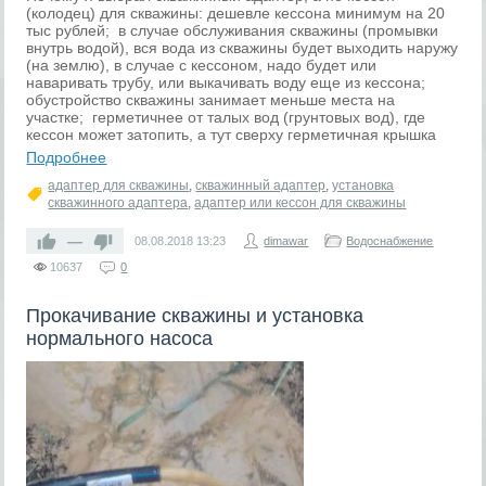
(колодец) для скважины: дешевле кессона минимум на 20
тыс рублей; в случае обслуживания скважины (промывки
внутрь водой), вся вода из скважины будет выходить наружу
(на землю), в случае с кессоном, надо будет или
наваривать трубу, или выкачивать воду еще из кессона;
обустройство скважины занимает меньше места на
участке; герметичнее от талых вод (грунтовых вод), где
кессон может затопить, а тут сверху герметичная крышка
Подробнее
адаптер для скважины
,
скважинный адаптер
,
установка
скважинного адаптера
,
адаптер или кессон для скважины
—
08.08.2018
13:23
dimawar
Водоснабжение
10637
0
Прокачивание скважины и установка
нормального насоса