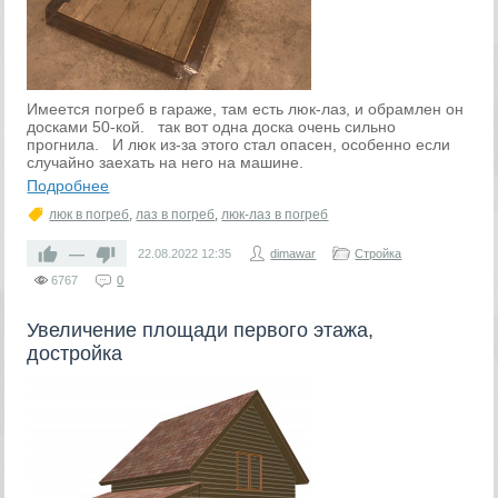
Имеется погреб в гараже, там есть люк-лаз, и обрамлен он
досками 50-кой. так вот одна доска очень сильно
прогнила. И люк из-за этого стал опасен, особенно если
случайно заехать на него на машине.
Подробнее
люк в погреб
,
лаз в погреб
,
люк-лаз в погреб
—
22.08.2022
12:35
dimawar
Стройка
6767
0
Увеличение площади первого этажа,
достройка