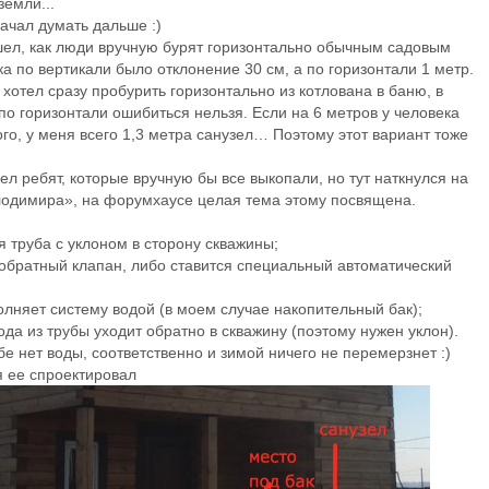
земли...
начал думать дальше :)
шел, как люди вручную бурят горизонтально обычным садовым
а по вертикали было отклонение 30 см, а по горизонтали 1 метр.
я хотел сразу пробурить горизонтально из котлована в баню, в
по горизонтали ошибиться нельзя. Если на 6 метров у человека
ого, у меня всего 1,3 метра санузел… Поэтому этот вариант тоже
 ребят, которые вручную бы все выкопали, но тут наткнулся на
лодимира», на форумхаусе целая тема этому посвящена.
 труба с уклоном в сторону скважины;
 обратный клапан, либо ставится специальный автоматический
полняет систему водой (в моем случае накопительный бак);
да из трубы уходит обратно в скважину (поэтому нужен уклон).
бе нет воды, соответственно и зимой ничего не перемерзнет :)
я ее спроектировал