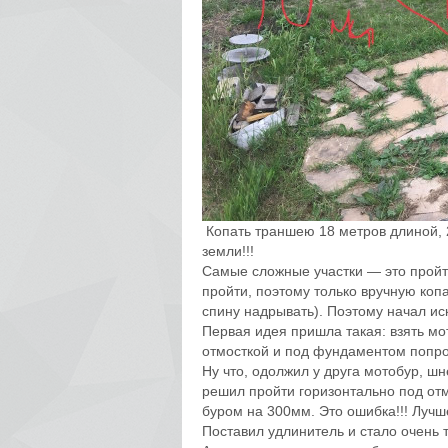
Копать траншею 18 метров длиной, 2
земли!!!
Самые сложные участки — это пройт
пройти, поэтому только вручную копа
спину надрывать). Поэтому начал иск
Первая идея пришла такая: взять мо
отмосткой и под фундаментом попро
Ну что, одолжил у друга мотобур, ш
решил пройти горизонтально под от
буром на 300мм. Это ошибка!!! Лучш
Поставил удлинитель и стало очень 