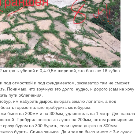
 метра глубиной и 0,4-0,5м шириной, это больше 16 кубов
и под отмосткой и под фундаментом, экскаватор там не сможет
ть. Понимаю, что вручную это долго, нудно, и дорого (сам не хочу
ать пути облегчения.
тобур, им набурить дырок, выбрать землю лопатой, а под
бовать горизонтально пробурить мотобуром.
неки были на 200мм и на 300мм, удлинитель на 1 метр. Для начала
мосткой. Пробурил несколько лунок на 200мм, потом расширил их
е сразу буром на 300 бурить, если нужна дырка на 300мм.
тяжело бурить. Спина заныла. Да и земли было много с 3-х лунок…