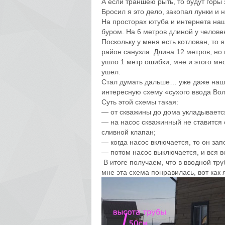
А если траншею рыть, то будут горы 
Бросил я это дело, закопал лунки и 
На просторах ютуба и интернета на
буром. На 6 метров длиной у человек
Поскольку у меня есть котлован, то 
район санузла. Длина 12 метров, но 
ушло 1 метр ошибки, мне и этого мн
ушел.
Стал думать дальше… уже даже нашел
интересную схему «сухого ввода Во
Суть этой схемы такая:
— от скважины до дома укладывается
— на насос скважинный не ставится
сливной клапан;
— когда насос включается, то он за
— потом насос выключается, и вся во
В итоге получаем, что в вводной тру
мне эта схема понравилась, вот как 