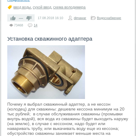
ввод воды
,
сухой ввод
,
схема володимира
—
17.08.2018
16:10
dimawar
Водоснабжение
73468
14
Установка скважинного адаптера
Почему я выбрал скважинный адаптер, а не кессон
(колодец) для скважины: дешевле кессона минимум на 20
тыс рублей; в случае обслуживания скважины (промывки
внутрь водой), вся вода из скважины будет выходить наружу
(на землю), в случае с кессоном, надо будет или
наваривать трубу, или выкачивать воду еще из кессона;
обустройство скважины занимает меньше места на