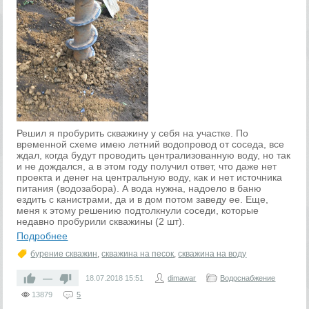
Решил я пробурить скважину у себя на участке. По
временной схеме имею летний водопровод от соседа, все
ждал, когда будут проводить централизованную воду, но так
и не дождался, а в этом году получил ответ, что даже нет
проекта и денег на центральную воду, как и нет источника
питания (водозабора). А вода нужна, надоело в баню
ездить с канистрами, да и в дом потом заведу ее. Еще,
меня к этому решению подтолкнули соседи, которые
недавно пробурили скважины (2 шт).
Подробнее
бурение скважин
,
скважина на песок
,
скважина на воду
—
18.07.2018
15:51
dimawar
Водоснабжение
13879
5