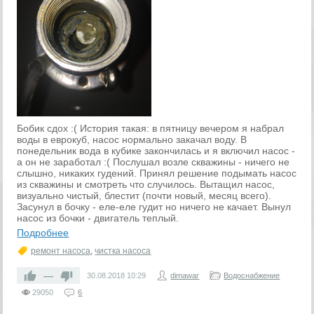
Бобик сдох :( История такая: в пятницу вечером я набрал
воды в еврокуб, насос нормально закачал воду. В
понедельник вода в кубике закончилась и я включил насос -
а он не заработал :( Послушал возле скважины - ничего не
слышно, никаких гудений. Принял решение подымать насос
из скважины и смотреть что случилось. Вытащил насос,
визуально чистый, блестит (почти новый, месяц всего).
Засунул в бочку - еле-еле гудит но ничего не качает. Вынул
насос из бочки - двигатель теплый.
Подробнее
ремонт насоса
,
чистка насоса
—
30.08.2018
10:29
dimawar
Водоснабжение
29050
6