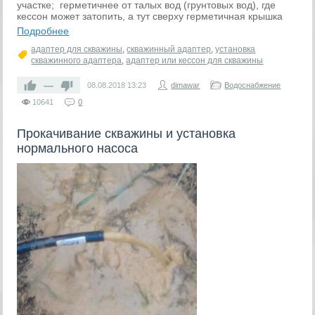
участке; герметичнее от талых вод (грунтовых вод), где
кессон может затопить, а тут сверху герметичная крышка
Подробнее
адаптер для скважины
,
скважинный адаптер
,
установка
скважинного адаптера
,
адаптер или кессон для скважины
—
08.08.2018
13:23
dimawar
Водоснабжение
10641
0
Прокачивание скважины и установка
нормального насоса