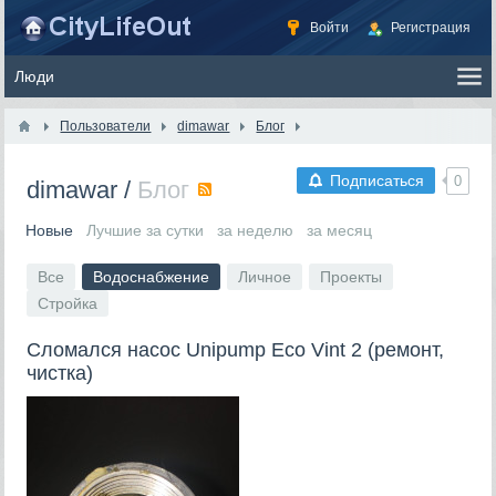
Войти
Регистрация
Пользователи
dimawar
Блог
Подписаться
0
dimawar
/
Блог
RSS
Новые
Лучшие за сутки
за неделю
за месяц
Все
Водоснабжение
Личное
Проекты
Стройка
Сломался насос Unipump Eco Vint 2 (ремонт,
чистка)