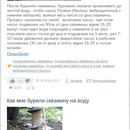
После бурения скважины, буровики сказали прокачивать до
чистой воды, чтобы насос Ручеек (Малыш, вибрационный с
нижним забором), вымыл весь песок со дна скважины.
Процесс прокачки он такой: включаем насос, при этом
насос подвешен на 30см от дна скважины ждем 15-20
минут пока идет вода подходим к скважине и за трос
опускаем насос почти до дна и подымаем на 1 метр, раз 7-
10 такие движения делаем закрепляем насос в рабочем
положении (30 см от дна) и опять ждем 15-20 и потом
качаем.
Подробнее
прокачивание скважины
,
прокачивание скважины на воду
,
раскачка скважины
,
установка винтового насоса в скв
,
замена
вибрационного насоса
—
07.08.2018
13:07
dimawar
Водоснабжение
10151
0
Как мне бурили скважину на воду