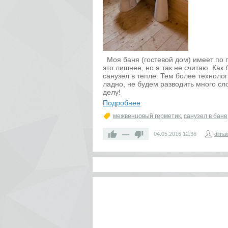
Моя баня (гостевой дом) имеет по п
это лишнее, но я так не считаю. Как
санузел в тепле. Тем более техноло
ладно, не будем разводить много сл
делу!
Подробнее
межвенцовый герметик
,
санузел в бане
—
04.05.2016
12:36
dima