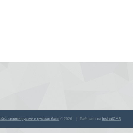
тройка своими руками и русская баня
© 2026
Работает на
InstantCMS