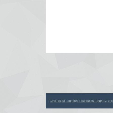
CityLifeOut - портал о жизни за городом, с