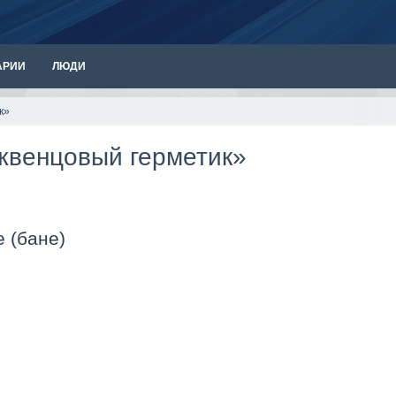
АРИИ
ЛЮДИ
к»
ежвенцовый герметик»
 (бане)