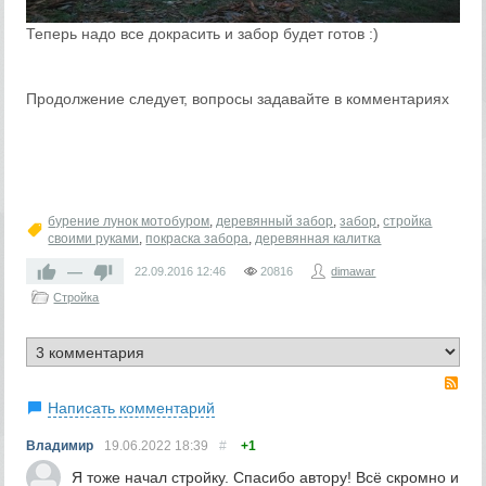
Теперь надо все докрасить и забор будет готов :)
Продолжение следует, вопросы задавайте в комментариях
бурение лунок мотобуром
,
деревянный забор
,
забор
,
стройка
своими руками
,
покраска забора
,
деревянная калитка
—
22.09.2016
12:46
20816
dimawar
Стройка
RS
Написать комментарий
Владимир
19.06.2022
18:39
#
+1
Я тоже начал стройку. Спасибо автору! Всё скромно и