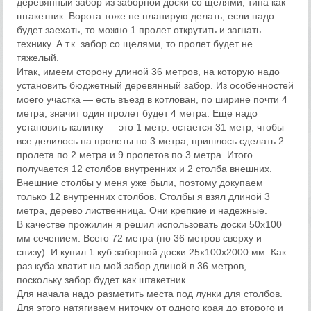
деревянный забор из заборной доски со щелями, типа как
штакетник. Ворота тоже не планирую делать, если надо
будет заехать, то можно 1 пролет открутить и загнать
технику. А т.к. забор со щелями, то пролет будет не
тяжелый.
Итак, имеем сторону длиной 36 метров, на которую надо
установить бюджетный деревянный забор. Из особенностей
моего участка — есть въезд в котлован, по ширине почти 4
метра, значит один пролет будет 4 метра. Еще надо
установить калитку — это 1 метр. остается 31 метр, чтобы
все делилось на пролеты по 3 метра, пришлось сделать 2
пролета по 2 метра и 9 пролетов по 3 метра. Итого
получается 12 столбов внутренних и 2 столба внешних.
Внешние столбы у меня уже были, поэтому докупаем
только 12 внутренних столбов. Столбы я взял длиной 3
метра, дерево лиственница. Они крепкие и надежные.
В качестве прожилин я решил использовать доски 50х100
мм сечением. Всего 72 метра (по 36 метров сверху и
снизу). И купил 1 куб заборной доски 25х100х2000 мм. Как
раз куба хватит на мой забор длиной в 36 метров,
поскольку забор будет как штакетник.
Для начала надо разметить места под лунки для столбов.
Для этого натягиваем ниточку от одного края до второго и