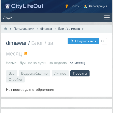
Войти
Регистрация
Пользователи
dimawar
Блог / за месяц
Подписаться
0
dimawar
/
Блог / за
месяц
RSS
Новые
Лучшие за сутки
за неделю
за месяц
Все
Водоснабжение
Личное
Проекты
Стройка
Нет постов для отображения