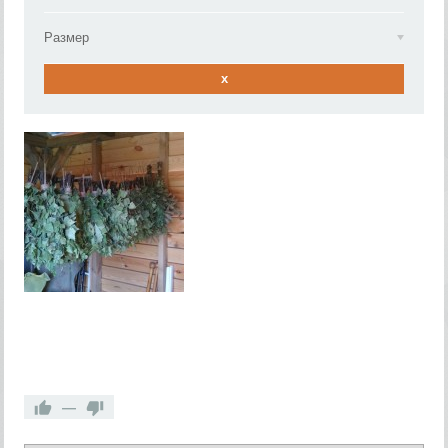
Размер
x
—