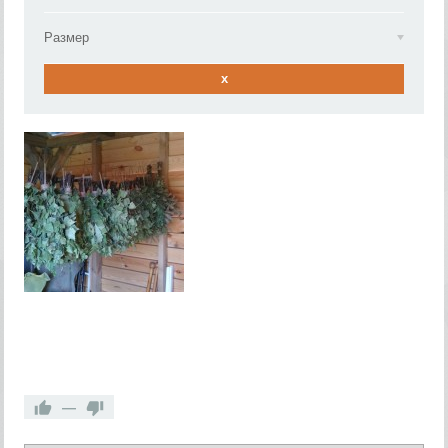
Размер
x
—