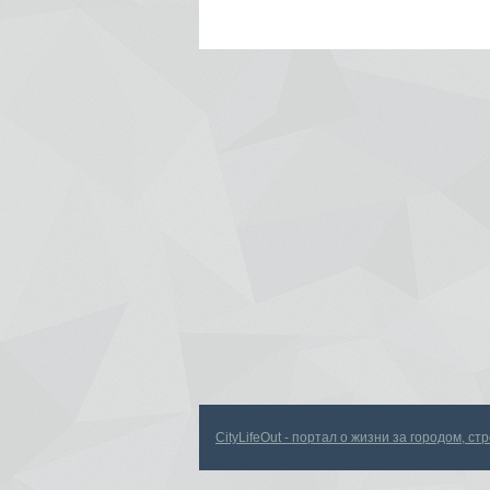
CityLifeOut - портал о жизни за городом, с