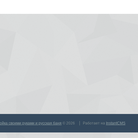
тройка своими руками и русская баня
© 2026
Работает на
InstantCMS