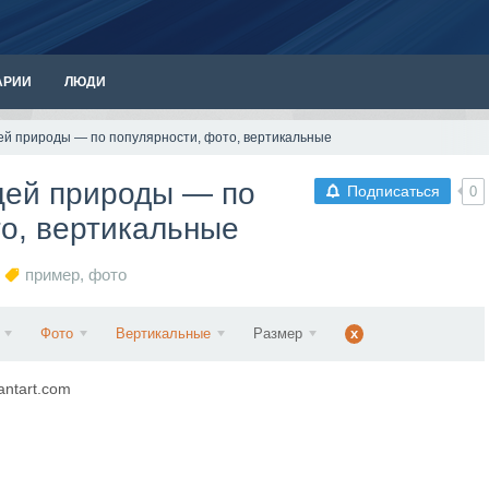
АРИИ
ЛЮДИ
й природы — по популярности, фото, вертикальные
щей природы — по
Подписаться
0
то, вертикальные
пример
,
фото
Фото
Вертикальные
Размер
x
antart.com