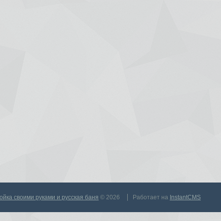
тройка своими руками и русская баня
© 2026
Работает на
InstantCMS