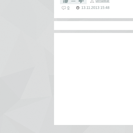
сайта deviantart.com
—
dimawar
0
13.11.2013
15:48