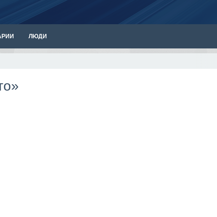
АРИИ
ЛЮДИ
то»