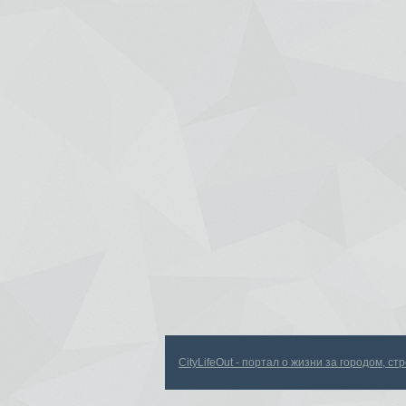
CityLifeOut - портал о жизни за городом, с