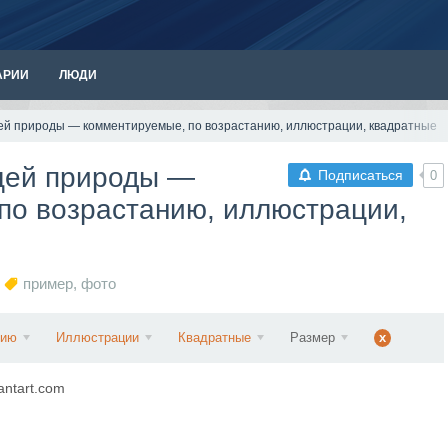
АРИИ
ЛЮДИ
й природы — комментируемые, по возрастанию, иллюстрации, квадратные
щей природы —
Подписаться
0
по возрастанию, иллюстрации,
пример
,
фото
нию
Иллюстрации
Квадратные
Размер
x
antart.com