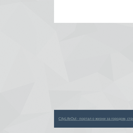
CityLifeOut - портал о жизни за городом, с