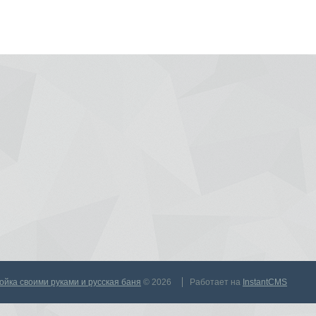
тройка своими руками и русская баня
© 2026
Работает на
InstantCMS