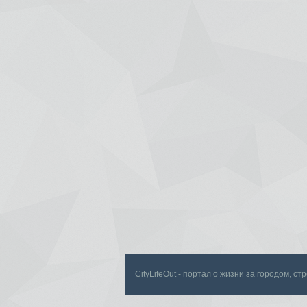
CityLifeOut - портал о жизни за городом, с