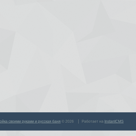
тройка своими руками и русская баня
© 2026
Работает на
InstantCMS