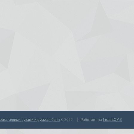
тройка своими руками и русская баня
© 2026
Работает на
InstantCMS