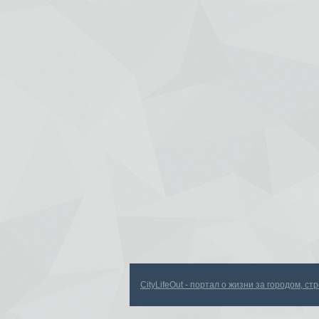
CityLifeOut - портал о жизни за городом, с