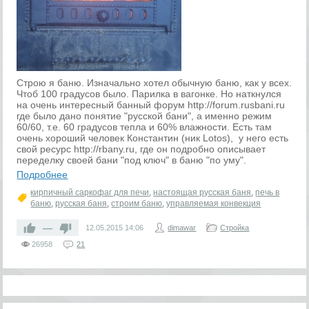
Строю я баню. Изначально хотел обычную баню, как у всех.
Чтоб 100 градусов было. Парилка в вагонке. Но наткнулся
на очень интересный банный форум http://forum.rusbani.ru
где было дано понятие "русской бани", а именно режим
60/60, т.е. 60 градусов тепла и 60% влажности. Есть там
очень хороший человек Константин (ник Lotos), у него есть
свой ресурс http://rbany.ru, где он подробно описывает
переделку своей бани "под ключ" в баню "по уму".
Подробнее
кирпичный саркофаг для печи
,
настоящая русская баня
,
печь в
баню
,
русская баня
,
строим баню
,
управляемая конвекция
—
12.05.2015
14:06
dimawar
Стройка
26958
21