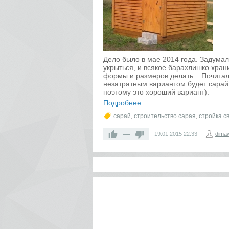
Дело было в мае 2014 года. Задумал
укрыться, и всякое барахлишко хран
формы и размеров делать... Почитал
незатратным вариантом будет сарай 
поэтому это хороший вариант).
Подробнее
сарай
,
строительство сарая
,
стройка с
—
19.01.2015
22:33
dima