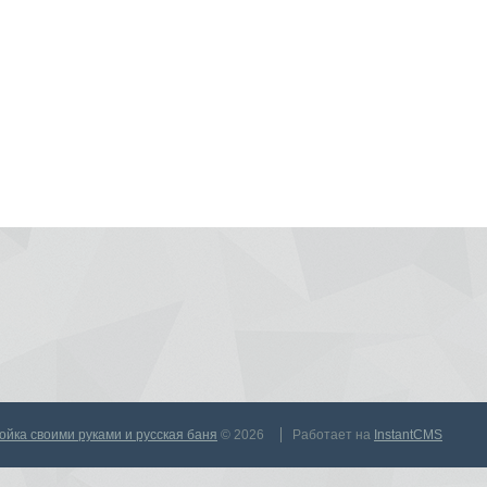
тройка своими руками и русская баня
© 2026
Работает на
InstantCMS