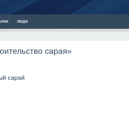
АРИИ
ЛЮДИ
роительство сарая»
ый сарай