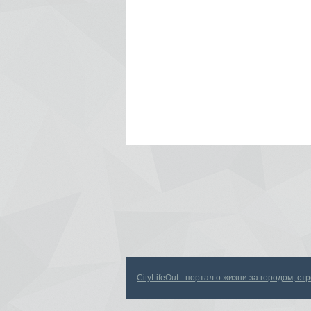
CityLifeOut - портал о жизни за городом, с