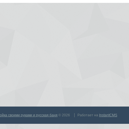
тройка своими руками и русская баня
© 2026
Работает на
InstantCMS