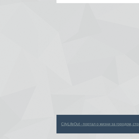
CityLifeOut - портал о жизни за городом, с