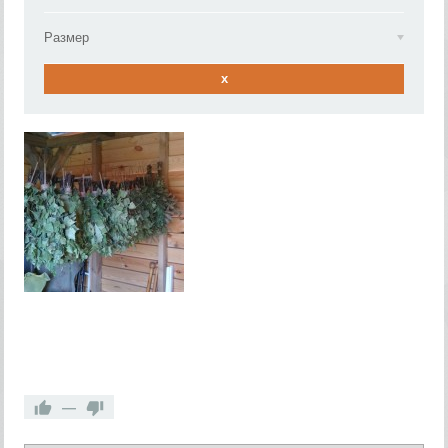
Размер
x
—